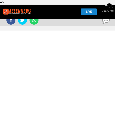
-->
JELAJAHI
LIVE
0