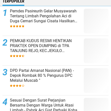
TERPOPULER
Pemdes Pasireurih Gelar Musyawarah
Tentang Limbah Pengolahan Aci di
Duga Cemari Sungai Cisata Hasilkan
Kesepakatan Tutup Sementara
PEMKAB KUDUS RESMI HENTIKAN
PRAKTEK OPEN DUMPING di TPA
TANJUNG REJO, KEC.JEKULO
KAB.KUDUS,BERLAKUKAN SISTEM
PENGELOLAAN SAMPAH BARU
DPD Partai Amanat Nasional (PAN) -
Depok Rombak 80 % Pengurus DPC
Melalui Muscab "
Sesuai Dengan Surat Perjanjian
Bersama Dengan Warga Untuk Atasi
Limbah - Pabrik Aci Giat Perbaiki Kobak