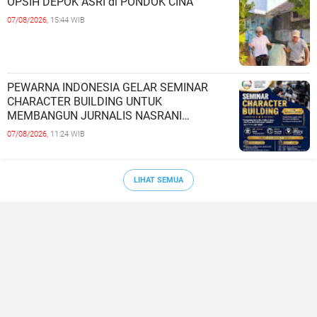
OPSIH DEPOK ASRI di PONDOK CINA
07/08/2026,
15:44 WIB
PEWARNA INDONESIA GELAR SEMINAR
CHARACTER BUILDING UNTUK
MEMBANGUN JURNALIS NASRANI
BERINTEGRITAS DAN BERDAMPAK*
07/08/2026,
11:24 WIB
LIHAT SEMUA