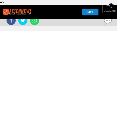
-->
JELAJAHI
LIVE
0