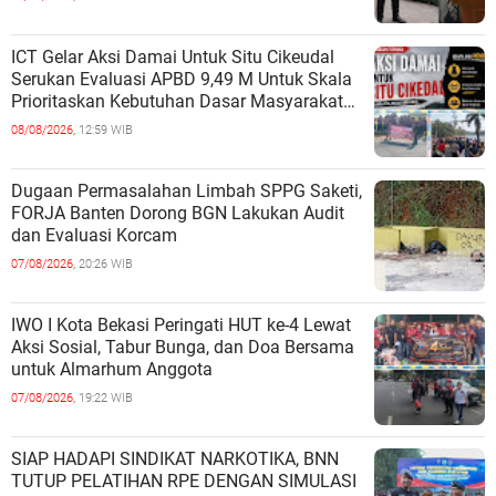
TERBUKA
ICT Gelar Aksi Damai Untuk Situ Cikeudal
Serukan Evaluasi APBD 9,49 M Untuk Skala
Prioritaskan Kebutuhan Dasar Masyarakat
Belum Saat nya Butuh Kawasa
08/08/2026,
12:59 WIB
Dugaan Permasalahan Limbah SPPG Saketi,
FORJA Banten Dorong BGN Lakukan Audit
dan Evaluasi Korcam
07/08/2026,
20:26 WIB
IWO I Kota Bekasi Peringati HUT ke-4 Lewat
Aksi Sosial, Tabur Bunga, dan Doa Bersama
untuk Almarhum Anggota
07/08/2026,
19:22 WIB
SIAP HADAPI SINDIKAT NARKOTIKA, BNN
TUTUP PELATIHAN RPE DENGAN SIMULASI