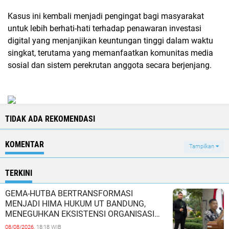
Kasus ini kembali menjadi pengingat bagi masyarakat
untuk lebih berhati-hati terhadap penawaran investasi
digital yang menjanjikan keuntungan tinggi dalam waktu
singkat, terutama yang memanfaatkan komunitas media
sosial dan sistem perekrutan anggota secara berjenjang.
TIDAK ADA REKOMENDASI
KOMENTAR
Tampilkan
TERKINI
GEMA-HUTBA BERTRANSFORMASI
MENJADI HIMA HUKUM UT BANDUNG,
MENEGUHKAN EKSISTENSI ORGANISASI
MAHASISWA HUKUM UNIVERSITAS
08/08/2026,
18:18 WIB