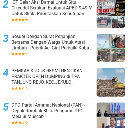
ICT Gelar Aksi Damai Untuk Situ
Cikeudal Serukan Evaluasi APBD 9,49 M
Untuk Skala Prioritaskan Kebutuhan
Dasar Masyarakat Belum Saat nya
Butuh Kawasan wisata
Sesuai Dengan Surat Perjanjian
Bersama Dengan Warga Untuk Atasi
Limbah - Pabrik Aci Giat Perbaiki Kobak
Penampungan Air
PEMKAB KUDUS RESMI HENTIKAN
PRAKTEK OPEN DUMPING di TPA
TANJUNG REJO, KEC.JEKULO
KAB.KUDUS,BERLAKUKAN SISTEM
PENGELOLAAN SAMPAH BARU
DPD Partai Amanat Nasional (PAN) -
Depok Rombak 80 % Pengurus DPC
Melalui Muscab "