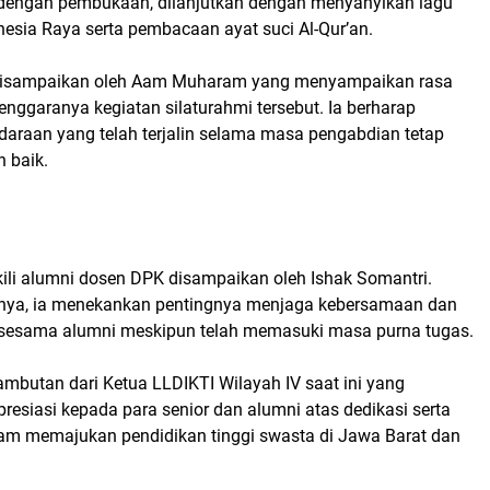
 dengan pembukaan, dilanjutkan dengan menyanyikan lagu
esia Raya serta pembacaan ayat suci Al-Qur’an.
 disampaikan oleh Aam Muharam yang menyampaikan rasa
lenggaranya kegiatan silaturahmi tersebut. Ia berharap
araan yang telah terjalin selama masa pengabdian tetap
n baik.
i alumni dosen DPK disampaikan oleh Ishak Somantri.
ya, ia menekankan pentingnya menjaga kebersamaan dan
sesama alumni meskipun telah memasuki masa purna tugas.
sambutan dari Ketua LLDIKTI Wilayah IV saat ini yang
esiasi kepada para senior dan alumni atas dedikasi serta
lam memajukan pendidikan tinggi swasta di Jawa Barat dan