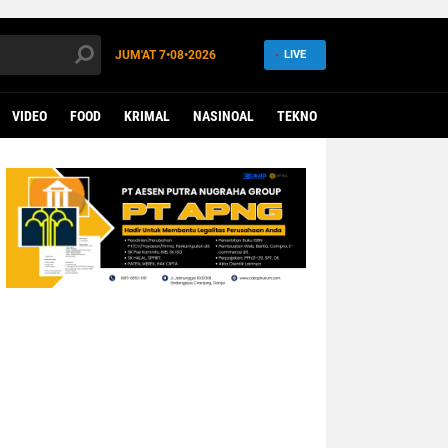
JUM'AT
7•08•2026
LIVE
VIDEO
FOOD
KRIMAL
NASINOAL
TEKNO