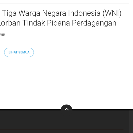
 Tiga Warga Negara Indonesia (WNI)
Korban Tindak Pidana Perdagangan
PO) di Libya Berhasil Dipulangkan Ke -
WIB
a. Mereka
LIHAT SEMUA