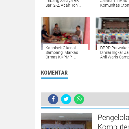
Imbang Saraya BB
Jalanan: Tekad
Sari 2-2, Abah Toni
Komunitas Otom
Apresiasi Permainan
Wujudkan Sirkui
Lawan di Piala
Resmi di Kabup
Soeratin U-15
Tangerang
Purwakarta
Kapolsek Cikedal
DPRD Purwakar
Sambangi Markas
Dinilai Ingkar Jan
Ormas KKPMP -
Ahli Waris Cam
Cikedal Adakan
Ancam Kepung
Silaturahmi
Gedung Dewan
KOMENTAR
TERKINI
Pengelol
Komputer