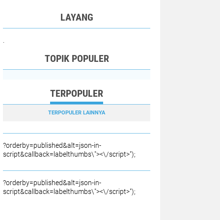
LAYANG
.
TOPIK POPULER
TERPOPULER
TERPOPULER LAINNYA
?orderby=published&alt=json-in-
script&callback=labelthumbs\"><\/script>");
?orderby=published&alt=json-in-
script&callback=labelthumbs\"><\/script>");