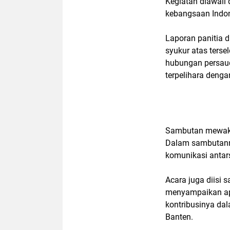
Kegiatan diawali
kebangsaan Indon
Laporan panitia
syukur atas terse
hubungan persaud
terpelihara denga
Sambutan mewakil
Dalam sambutann
komunikasi antar
Acara juga diisi 
menyampaikan apr
kontribusinya da
Banten.