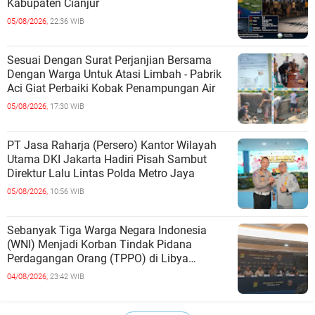
Kabupaten Cianjur
05/08/2026,
22:36 WIB
Sesuai Dengan Surat Perjanjian Bersama
Dengan Warga Untuk Atasi Limbah - Pabrik
Aci Giat Perbaiki Kobak Penampungan Air
05/08/2026,
17:30 WIB
PT Jasa Raharja (Persero) Kantor Wilayah
Utama DKI Jakarta Hadiri Pisah Sambut
Direktur Lalu Lintas Polda Metro Jaya
05/08/2026,
10:56 WIB
Sebanyak Tiga Warga Negara Indonesia
(WNI) Menjadi Korban Tindak Pidana
Perdagangan Orang (TPPO) di Libya
Berhasil Dipulangkan Ke - Indonesia. Mereka
04/08/2026,
23:42 WIB