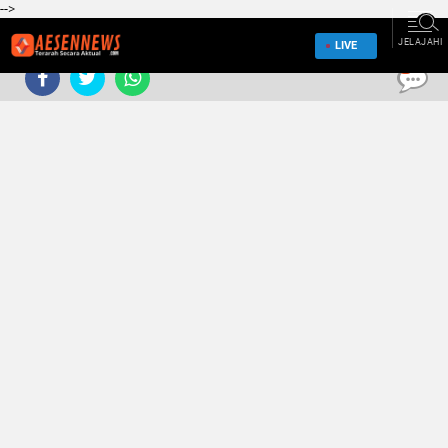
-->
JELAJAHI
LIVE
0