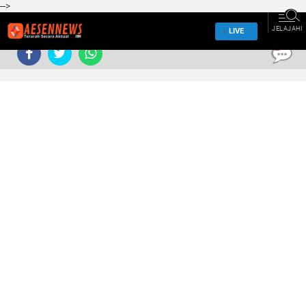
-->
JELAJAHI
LIVE
0