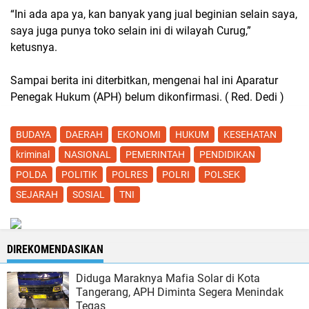
“Ini ada apa ya, kan banyak yang jual beginian selain saya,
saya juga punya toko selain ini di wilayah Curug,”
ketusnya.
Sampai berita ini diterbitkan, mengenai hal ini Aparatur
Penegak Hukum (APH) belum dikonfirmasi. ( Red. Dedi )
BUDAYA
DAERAH
EKONOMI
HUKUM
KESEHATAN
kriminal
NASIONAL
PEMERINTAH
PENDIDIKAN
POLDA
POLITIK
POLRES
POLRI
POLSEK
SEJARAH
SOSIAL
TNI
DIREKOMENDASIKAN
Diduga Maraknya Mafia Solar di Kota
Tangerang, APH Diminta Segera Menindak
Tegas