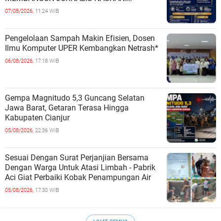
BERINTEGRITAS DAN BERDAMPAK*
07/08/2026,
11:24 WIB
Pengelolaan Sampah Makin Efisien, Dosen
Ilmu Komputer UPER Kembangkan Netrash*
06/08/2026,
17:18 WIB
Gempa Magnitudo 5,3 Guncang Selatan
Jawa Barat, Getaran Terasa Hingga
Kabupaten Cianjur
05/08/2026,
22:36 WIB
Sesuai Dengan Surat Perjanjian Bersama
Dengan Warga Untuk Atasi Limbah - Pabrik
Aci Giat Perbaiki Kobak Penampungan Air
05/08/2026,
17:30 WIB