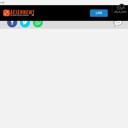
-->
JELAJAHI
LIVE
0