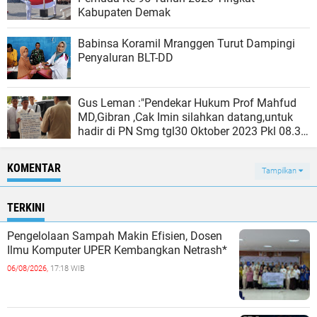
Kabupaten Demak
Babinsa Koramil Mranggen Turut Dampingi
Penyaluran BLT-DD
Gus Leman :"Pendekar Hukum Prof Mahfud
MD,Gibran ,Cak Imin silahkan datang,untuk
hadir di PN Smg tgl30 Oktober 2023 Pkl 08.30
Wib ,Tergugatnya Presiden Jokowi ,sebagai
Cawapres anda wajib datang !!!"
KOMENTAR
Tampilkan
TERKINI
Pengelolaan Sampah Makin Efisien, Dosen
Ilmu Komputer UPER Kembangkan Netrash*
06/08/2026,
17:18 WIB