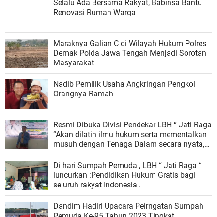
Selalu Ada Bersama Rakyat, Babinsa Bantu
Renovasi Rumah Warga
Maraknya Galian C di Wilayah Hukum Polres
Demak Polda Jawa Tengah Menjadi Sorotan
Masyarakat
Nadib Pemilik Usaha Angkringan Pengkol
Orangnya Ramah
Resmi Dibuka Divisi Pendekar LBH “ Jati Raga
“Akan dilatih ilmu hukum serta mementalkan
musuh dengan Tenaga Dalam secara nyata,
kami satu-satunya LBH di Indonesia yang
memiliki Divisi Pendekar!!
Di hari Sumpah Pemuda , LBH “ Jati Raga “
luncurkan :Pendidikan Hukum Gratis bagi
seluruh rakyat Indonesia .
Dandim Hadiri Upacara Peirngatan Sumpah
Pemuda Ke-95 Tahun 2023 Tingkat