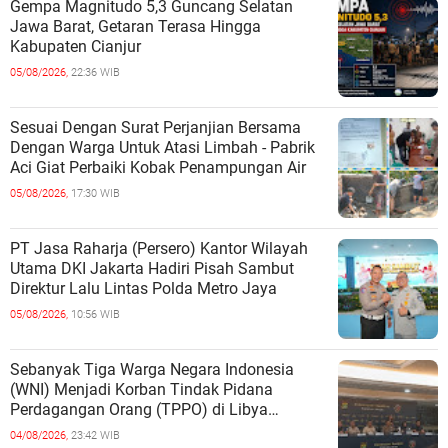
Gempa Magnitudo 5,3 Guncang Selatan
Jawa Barat, Getaran Terasa Hingga
Kabupaten Cianjur
05/08/2026,
22:36 WIB
Sesuai Dengan Surat Perjanjian Bersama
Dengan Warga Untuk Atasi Limbah - Pabrik
Aci Giat Perbaiki Kobak Penampungan Air
05/08/2026,
17:30 WIB
PT Jasa Raharja (Persero) Kantor Wilayah
Utama DKI Jakarta Hadiri Pisah Sambut
Direktur Lalu Lintas Polda Metro Jaya
05/08/2026,
10:56 WIB
Sebanyak Tiga Warga Negara Indonesia
(WNI) Menjadi Korban Tindak Pidana
Perdagangan Orang (TPPO) di Libya
Berhasil Dipulangkan Ke - Indonesia. Mereka
04/08/2026,
23:42 WIB