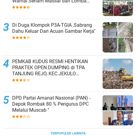
Warnai Senam Massal dan Lomba
Karaoke Perangkat Desa
Di Duga Klompok P3A-TGIA ,Sabrang
Dahu Keluar Dari Acuan Gambar Kerja"
PEMKAB KUDUS RESMI HENTIKAN
PRAKTEK OPEN DUMPING di TPA
TANJUNG REJO, KEC.JEKULO
KAB.KUDUS,BERLAKUKAN SISTEM
PENGELOLAAN SAMPAH BARU
DPD Partai Amanat Nasional (PAN) -
Depok Rombak 80 % Pengurus DPC
Melalui Muscab "
TERPOPULER LAINNYA