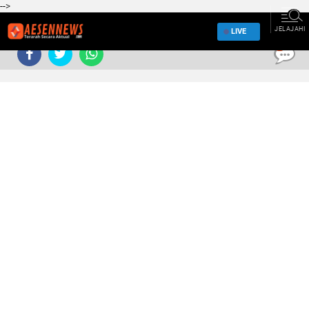
-->
JELAJAHI
LIVE
0