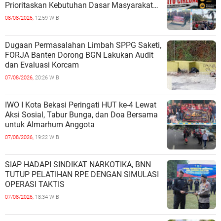
Prioritaskan Kebutuhan Dasar Masyarakat
Belum Saat nya Butuh Kawasa
08/08/2026,
12:59 WIB
Dugaan Permasalahan Limbah SPPG Saketi,
FORJA Banten Dorong BGN Lakukan Audit
dan Evaluasi Korcam
07/08/2026,
20:26 WIB
IWO I Kota Bekasi Peringati HUT ke-4 Lewat
Aksi Sosial, Tabur Bunga, dan Doa Bersama
untuk Almarhum Anggota
07/08/2026,
19:22 WIB
SIAP HADAPI SINDIKAT NARKOTIKA, BNN
TUTUP PELATIHAN RPE DENGAN SIMULASI
OPERASI TAKTIS
07/08/2026,
18:34 WIB