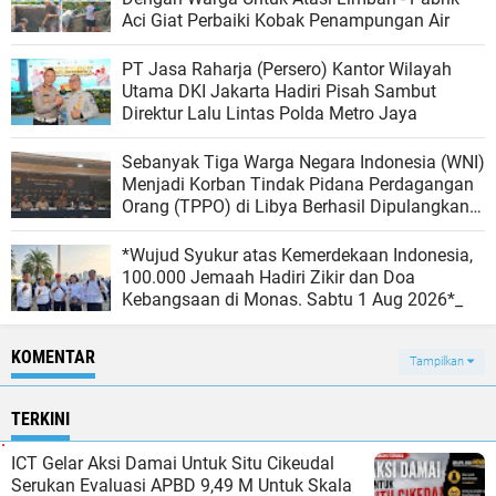
Aci Giat Perbaiki Kobak Penampungan Air
PT Jasa Raharja (Persero) Kantor Wilayah
Utama DKI Jakarta Hadiri Pisah Sambut
Direktur Lalu Lintas Polda Metro Jaya
Sebanyak Tiga Warga Negara Indonesia (WNI)
Menjadi Korban Tindak Pidana Perdagangan
Orang (TPPO) di Libya Berhasil Dipulangkan
Ke - Indonesia. Mereka adalah NAR, SS, dan
NKR.
*Wujud Syukur atas Kemerdekaan Indonesia,
100.000 Jemaah Hadiri Zikir dan Doa
Kebangsaan di Monas. Sabtu 1 Aug 2026*_
KOMENTAR
Tampilkan
TERKINI
ICT Gelar Aksi Damai Untuk Situ Cikeudal
Serukan Evaluasi APBD 9,49 M Untuk Skala