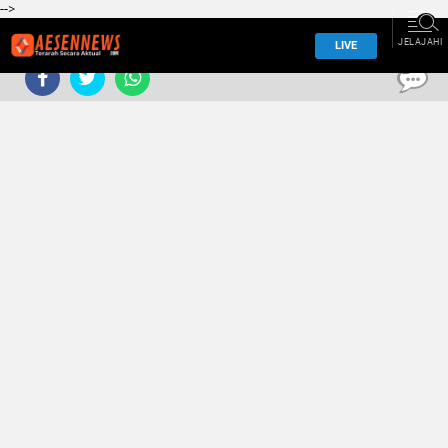
-->
JELAJAHI
LIVE
0