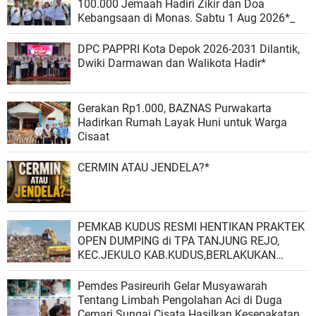
100.000 Jemaah Hadiri Zikir dan Doa
Kebangsaan di Monas. Sabtu 1 Aug 2026*_
DPC PAPPRI Kota Depok 2026-2031 Dilantik,
Dwiki Darmawan dan Walikota Hadir*
Gerakan Rp1.000, BAZNAS Purwakarta
Hadirkan Rumah Layak Huni untuk Warga
Cisaat
CERMIN ATAU JENDELA?*
PEMKAB KUDUS RESMI HENTIKAN PRAKTEK
OPEN DUMPING di TPA TANJUNG REJO,
KEC.JEKULO KAB.KUDUS,BERLAKUKAN
SISTEM PENGELOLAAN SAMPAH BARU
Pemdes Pasireurih Gelar Musyawarah
Tentang Limbah Pengolahan Aci di Duga
Cemari Sungai Cisata Hasilkan Kesepakatan