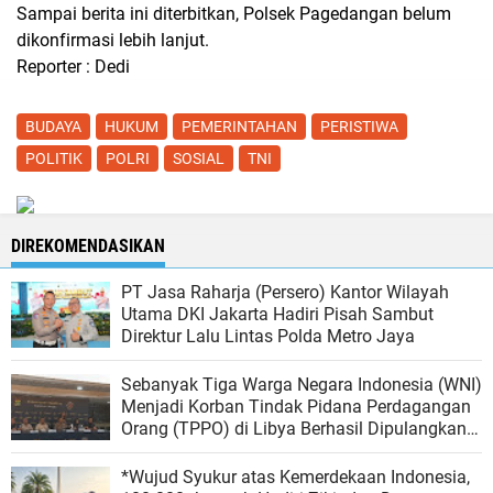
Sampai berita ini diterbitkan, Polsek Pagedangan belum
dikonfirmasi lebih lanjut.
Reporter : Dedi
BUDAYA
HUKUM
PEMERINTAHAN
PERISTIWA
POLITIK
POLRI
SOSIAL
TNI
DIREKOMENDASIKAN
PT Jasa Raharja (Persero) Kantor Wilayah
Utama DKI Jakarta Hadiri Pisah Sambut
Direktur Lalu Lintas Polda Metro Jaya
Sebanyak Tiga Warga Negara Indonesia (WNI)
Menjadi Korban Tindak Pidana Perdagangan
Orang (TPPO) di Libya Berhasil Dipulangkan
Ke - Indonesia. Mereka adalah NAR, SS, dan
NKR.
*Wujud Syukur atas Kemerdekaan Indonesia,