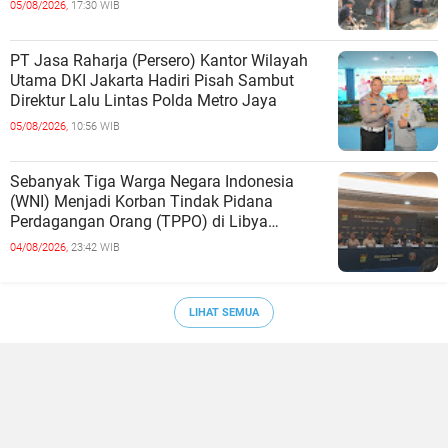
05/08/2026,
17:30 WIB
PT Jasa Raharja (Persero) Kantor Wilayah
Utama DKI Jakarta Hadiri Pisah Sambut
Direktur Lalu Lintas Polda Metro Jaya
05/08/2026,
10:56 WIB
Sebanyak Tiga Warga Negara Indonesia
(WNI) Menjadi Korban Tindak Pidana
Perdagangan Orang (TPPO) di Libya
Berhasil Dipulangkan Ke - Indonesia. Mereka
04/08/2026,
23:42 WIB
LIHAT SEMUA