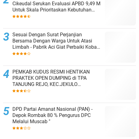
Cikeudal Serukan Evaluasi APBD 9,49 M
Untuk Skala Prioritaskan Kebutuhan
Dasar Masyarakat Belum Saat nya
Butuh Kawasan wisata
Sesuai Dengan Surat Perjanjian
Bersama Dengan Warga Untuk Atasi
Limbah - Pabrik Aci Giat Perbaiki Kobak
Penampungan Air
PEMKAB KUDUS RESMI HENTIKAN
PRAKTEK OPEN DUMPING di TPA
TANJUNG REJO, KEC.JEKULO
KAB.KUDUS,BERLAKUKAN SISTEM
PENGELOLAAN SAMPAH BARU
DPD Partai Amanat Nasional (PAN) -
Depok Rombak 80 % Pengurus DPC
Melalui Muscab "