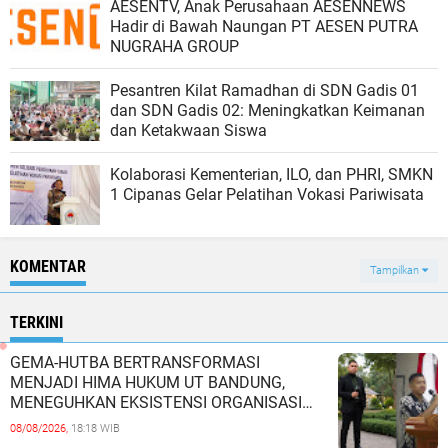
AESENTV, Anak Perusahaan AESENNEWS
Hadir di Bawah Naungan PT AESEN PUTRA
NUGRAHA GROUP
Pesantren Kilat Ramadhan di SDN Gadis 01
dan SDN Gadis 02: Meningkatkan Keimanan
dan Ketakwaan Siswa
Kolaborasi Kementerian, ILO, dan PHRI, SMKN
1 Cipanas Gelar Pelatihan Vokasi Pariwisata
KOMENTAR
Tampilkan
TERKINI
GEMA-HUTBA BERTRANSFORMASI
MENJADI HIMA HUKUM UT BANDUNG,
MENEGUHKAN EKSISTENSI ORGANISASI
MAHASISWA HUKUM UNIVERSITAS
08/08/2026,
18:18 WIB
TERBUKA