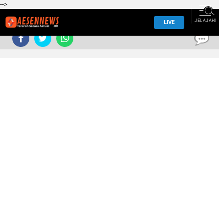
-->
JELAJAHI
LIVE
0