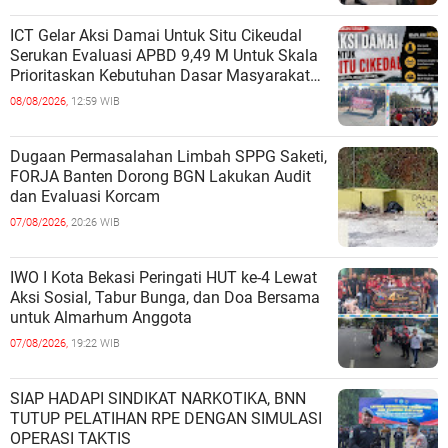
ICT Gelar Aksi Damai Untuk Situ Cikeudal
Serukan Evaluasi APBD 9,49 M Untuk Skala
Prioritaskan Kebutuhan Dasar Masyarakat
Belum Saat nya Butuh Kawasa
08/08/2026,
12:59 WIB
Dugaan Permasalahan Limbah SPPG Saketi,
FORJA Banten Dorong BGN Lakukan Audit
dan Evaluasi Korcam
07/08/2026,
20:26 WIB
IWO I Kota Bekasi Peringati HUT ke-4 Lewat
Aksi Sosial, Tabur Bunga, dan Doa Bersama
untuk Almarhum Anggota
07/08/2026,
19:22 WIB
SIAP HADAPI SINDIKAT NARKOTIKA, BNN
TUTUP PELATIHAN RPE DENGAN SIMULASI
OPERASI TAKTIS